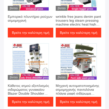
βίντεο
βίντεο
Εμπορικό πλυντήριο ρούχων
wrinkle free jeans denim pant
ατμομηχανή
trousers leg steam pressing
machine electric heat high
pressure
Βρείτε την καλύτερη τιμή
Βρείτε την καλύτερη τιμή
βίντεο
βίντεο
Κάθετος ατμού εξοπλισμός
Μηχανή αυτοματοποιημένης
σιδερώματος γυναικείου
ατμομηχανής παντελόνια
Blazer Double Shoulder
πλάγια ραφή σιδέρωμα
Jacket πιέζοντας μηχανή
ρούχα μηχανή στύσης
Βρείτε την καλύτερη τιμή
Βρείτε την καλύτερη τιμή