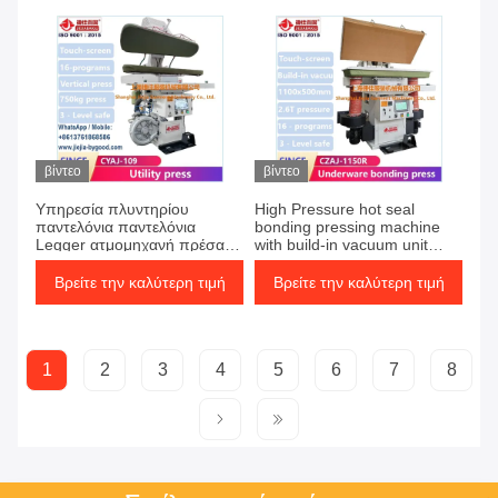
βίντεο
βίντεο
Υπηρεσία πλυντηρίου
High Pressure hot seal
παντελόνια παντελόνια
bonding pressing machine
Legger ατμομηχανή πρέσας
with build-in vacuum unit
κατακόρυφη πρέσα αυτόματο
pump wrinkle free
σύστημα ελέγχου με οθόνη
Βρείτε την καλύτερη τιμή
Βρείτε την καλύτερη τιμή
αφής
1
2
3
4
5
6
7
8