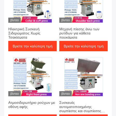
βίντεο
βίντεο
Ηλεκτρική Συσκευή
Μηχανή πίεσης άνω των
Σιδερώματος Χωρίς
ρυτίδων για κάθετα
Τσακίσματα
πουκάμισα
Βρείτε την καλύτερη τιμή
Βρείτε την καλύτερη τιμή
βίντεο
βίντεο
Ατμοσιδερωτήριο ρούχων με
Συσκευές
οθόνη αφής
αυτοματοποιημένης
συμπίεσης και συμπίεσης
PLC