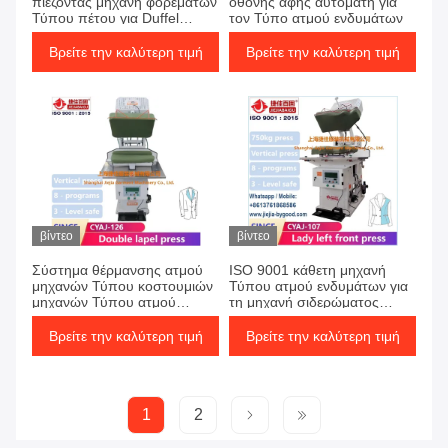
πιέζοντας μηχανή φορεμάτων
οθόνης αφής αυτόματη για
Τύπου πέτου για Duffel
τον Τύπο ατμού ενδυμάτων
ατμού το παλτό
Βρείτε την καλύτερη τιμή
Βρείτε την καλύτερη τιμή
βίντεο
βίντεο
Σύστημα θέρμανσης ατμού
ISO 9001 κάθετη μηχανή
μηχανών Τύπου κοστουμιών
Τύπου ατμού ενδυμάτων για
μηχανών Τύπου ατμού
τη μηχανή σιδερώματος
ενδυμάτων κοστουμιών
κοστουμιών εξοπλισμού
σακακιών ISO9001 220V
γυναικείου Jacket Suit Dress
Βρείτε την καλύτερη τιμή
Βρείτε την καλύτερη τιμή
σιδερώματος
1
2