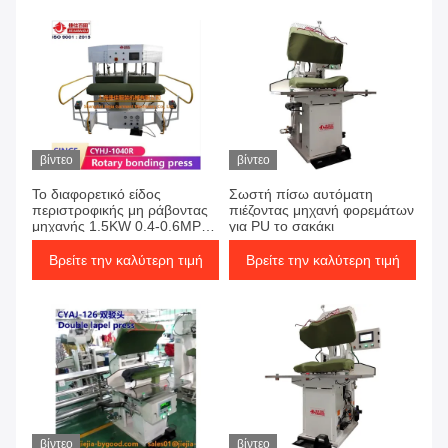
βίντεο
βίντεο
Το διαφορετικό είδος
Σωστή πίσω αυτόματη
περιστροφικής μη ράβοντας
πιέζοντας μηχανή φορεμάτων
μηχανής 1.5KW 0.4-0.6MPa
για PU το σακάκι
Ιταλία Τύπου υφάσματος
έκανε τη βαλβίδα
Βρείτε την καλύτερη τιμή
Βρείτε την καλύτερη τιμή
βίντεο
βίντεο