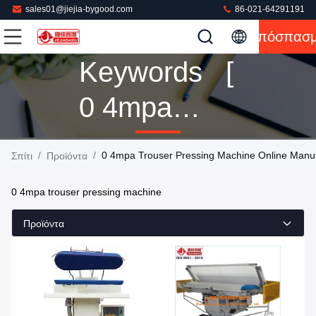
sales01@jiejia-bygood.com
86-021-64291191
Απόσπασ
Keywords [
0 4mpa
Trouser
/
/
0 4mpa Trouser Pressing Machine Online Manuf
Σπίτι
Προϊόντα
Pressing
0 4mpa trouser pressing machine
Machine ]
Προϊόντα
Match 29
Προϊόντα