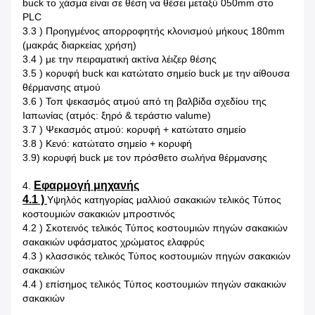
buck το χάσμα είναι σε θέση να θέσει μεταξύ 050mm στο
PLC
3.3 ) Προηγμένος απορροφητής κλονισμού μήκους 180mm
(μακράς διαρκείας χρήση)
3.4 ) με την πειραματική ακτίνα λέιζερ θέσης
3.5 ) κορυφή buck και κατώτατο σημείο buck με την αίθουσα
θέρμανσης ατμού
3.6 ) Τοπ ψεκασμός ατμού από τη βαλβίδα σχεδίου της
Ιαπωνίας (ατμός: ξηρό & τεράστιο valume)
3.7 ) Ψεκασμός ατμού: κορυφή + κατώτατο σημείο
3.8 ) Κενό: κατώτατο σημείο + κορυφή
3.9) κορυφή buck με τον πρόσθετο σωλήνα θέρμανσης
Εφαρμογή μηχανής
4.
4.1 )
Υψηλός κατηγορίας μαλλιού σακακιών τελικός Τύπος
κοστουμιών σακακιών μπροστινός
4.2 ) Σκοτεινός τελικός Τύπος κοστουμιών πηγών σακακιών
σακακιών υφάσματος χρώματος ελαφρύς
4.3 ) κλασσικός τελικός Τύπος κοστουμιών πηγών σακακιών
σακακιών
4.4 ) επίσημος τελικός Τύπος κοστουμιών πηγών σακακιών
σακακιών