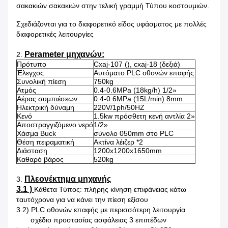
σακακιών σακακιών στην τελική γραμμή Τύπου κοστουμιών.
Σχεδιάζονται για το διαφορετικό είδος υφάσματος με πολλές
διαφορετικές λειτουργίες
Perameter μηχανών:
2.
Πρότυπο
Cxaj-107 (), cxaj-18 (δεξιά)
Έλεγχος
Αυτόματο PLC οθονών επαφής
Συνολική πίεση
750kg
Ατμός
0.4-0.6MPa (18kg/h) 1/2»
Αέρας συμπιέσεων
0.4-0.6MPa (15L/min) 8mm
Ηλεκτρική δύναμη
220V/1ph/50HZ
Κενό
1.5kw πρόσθετη κενή αντλία 2»
Αποστραγγιζόμενο νερό
1/2»
Χάσμα Buck
σύνολο 050mm στο PLC
Θέση πειραματική
Ακτίνα λέιζερ *2
Διάσταση
1200x1200x1650mm
Καθαρό βάρος
520kg
Πλεονέκτημα μηχανής
3.
3.1 )
Κάθετα Τύπος: πλήρης κίνηση επιφάνειας κάτω
ταυτόχρονα για να κάνει την πίεση εξίσου
3.2) PLC οθονών επαφής με περισσότερη λειτουργία
σχέδιο προστασίας ασφάλειας 3 επιπέδων