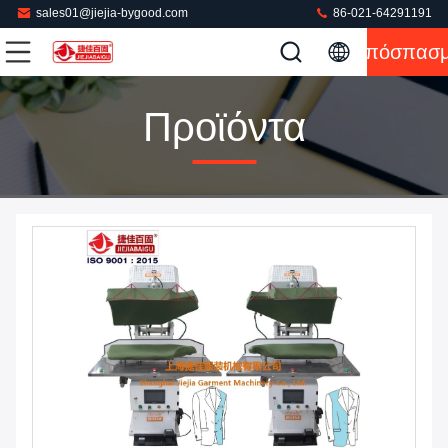
sales01@jiejia-bygood.com
86-021-64291191
Απόσπασ
Προϊόντα