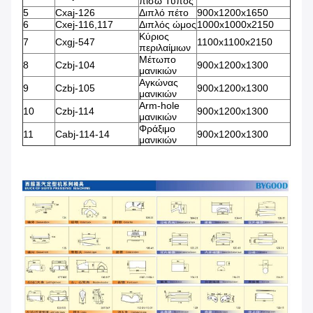
πίσω Τύπος
5
Cxaj-126
Διπλό πέτο
900x1200x1650
6
Cxej-116,117
Διπλός ώμος
1000x1000x2150
Κύριος
7
Cxgj-547
1100x1100x2150
περιλαίμιων
Μέτωπο
8
Czbj-104
900x1200x1300
μανικιών
Αγκώνας
9
Czbj-105
900x1200x1300
μανικιών
Arm-hole
10
Czbj-114
900x1200x1300
μανικιών
Φράξιμο
11
Cabj-114-14
900x1200x1300
μανικιών