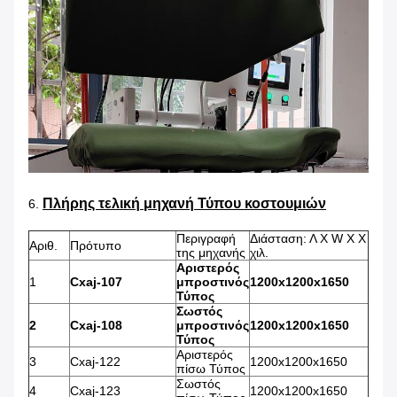
Πλήρης τελική μηχανή Τύπου κοστουμιών
6.
Περιγραφή
Διάσταση: Λ Χ W Χ Χ
Αριθ.
Πρότυπο
της μηχανής
χιλ.
Αριστερός
1
Cxaj-107
μπροστινός
1200x1200x1650
Τύπος
Σωστός
2
Cxaj-108
μπροστινός
1200x1200x1650
Τύπος
Αριστερός
3
Cxaj-122
1200x1200x1650
πίσω Τύπος
Σωστός
4
Cxaj-123
1200x1200x1650