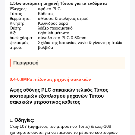
1.5kw αυτόματη μηχανή Τύπου για τα ενδύματα
Έλεγχος:
αφή-το PLC
Τύπος:
Κάθετος
θερμότητα:
αίθουσα & σωλήνας ατμού
Κίνηση:
Κύλινδρος αέρα
Θέση:
λέιζερ πειραματικό
Αίξ:
right left μέτωπο
buck χάσμα:
σύνολο στο PLC 0 50mm
ψεκασμός
Σχέδιο της Ιαπωνίας vavle & γίνοντη η Ιταλία
ατμού:
βαλβίδα
Περιγραφή
0.4-0.6MPa πιέζοντας μηχανή σακακιών
Αφής οθόνης PLC σακακιών τελικός Τύπος
κοστουμιών εξοπλισμού μηχανών Τύπου
σακακιών μπροστινός κάθετος
Οδηγίες:
1.
Cxaj-107 (αφημένος τον μπροστινό Τύπο) & cxaj-108
χρησιμοποιούνται για να πιέσουν το μέτωπο κοστουμιών