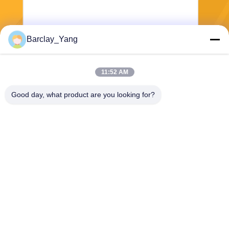
Barclay_Yang
Αποστολή
11:52 AM
Good day, what product are you looking for?
Shanghai Jiejia Garment Machinery Co
.,ltd
sales01@jiejia-bygood.com
86-021-64291191
Buildiing 6#, Νο 2759 δρόμο
ς Σαγκάη Κίνα Shendu