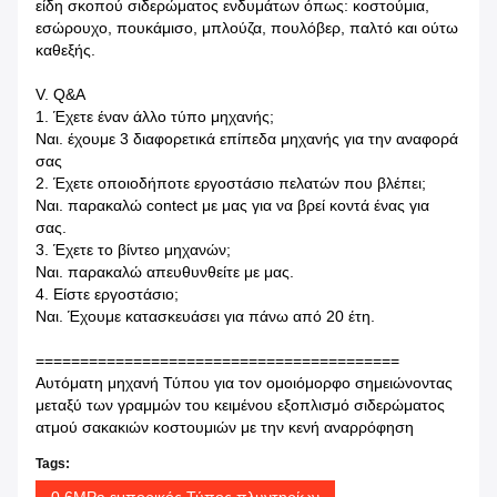
είδη σκοπού σιδερώματος ενδυμάτων όπως: κοστούμια,
εσώρουχο, πουκάμισο, μπλούζα, πουλόβερ, παλτό και ούτω
καθεξής.
V. Q&A
1. Έχετε έναν άλλο τύπο μηχανής;
Ναι. έχουμε 3 διαφορετικά επίπεδα μηχανής για την αναφορά
σας
2. Έχετε οποιοδήποτε εργοστάσιο πελατών που βλέπει;
Ναι. παρακαλώ contect με μας για να βρεί κοντά ένας για
σας.
3. Έχετε το βίντεο μηχανών;
Ναι. παρακαλώ απευθυνθείτε με μας.
4. Είστε εργοστάσιο;
Ναι. Έχουμε κατασκευάσει για πάνω από 20 έτη.
=========================================
Αυτόματη μηχανή Τύπου για τον ομοιόμορφο σημειώνοντας
μεταξύ των γραμμών του κειμένου εξοπλισμό σιδερώματος
ατμού σακακιών κοστουμιών με την κενή αναρρόφηση
Tags:
0.6MPa εμπορικός Τύπος πλυντηρίων