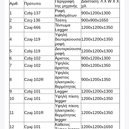
Περιγραφή
Διάσταση: Λ Χ W Χ Χ
Αριθ.
Πρότυπο
της μηχανής
χιλ.
Ραφή
1
Czbj-137
900x1200x1300
καθισμάτων
2
Czcj-136
Τσέπη
900x900x1650
Τέντωμα
3
Czaj-666
1200x1200x1350
Legger
Υψηλή
4
Czaj-119
δευτερεύουσα
1200x1200x1350
ραφή
Δευτερεύουσα
5
Czbj-119
1200x1200x1300
ραφή
6
Czbj-102
Άριστος
900x1200x1300
Υψηλός
7
Czaj-102
900x1200x1350
άριστος
Υψηλός
άριστος
8
Czaj-102R
900x1200x1350
ηλεκτρικός-
θερμότητας
9
Czbj-101
Legger
1200x1200x1300
Υψηλή πίεση
10
Czaj-101
1200x1200x1350
legger
Υψηλή πίεση
ηλεκτρικός-
11
Czaj-101R
1200x1200x1350
θερμότητας
legger
Κάθετος
12
Cyaj-101
1200x1200x1650
Τύπος legger