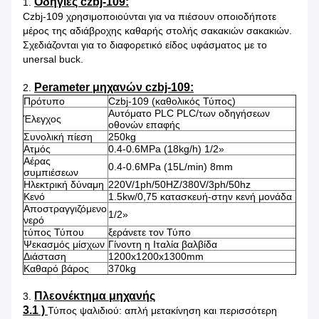
Οδηγίες czbj-109:
1.
Czbj-109 χρησιμοποιούνται για να πιέσουν οποιοδήποτε
μέρος της αδιάβροχης καθαρής στολής σακακιών σακακιών.
Σχεδιάζονται για το διαφορετικό είδος υφάσματος με το
unersal buck.
Perameter μηχανών czbj-109:
2.
Πρότυπο
Czbj-109 (καθολικός Τύπος)
Αυτόματο PLC PLC/των οδηγήσεων
Έλεγχος
οθονών επαφής
Συνολική πίεση
250kg
Ατμός
0.4-0.6MPa (18kg/h) 1/2»
Αέρας
0.4-0.6MPa (15L/min) 8mm
συμπιέσεων
Ηλεκτρική δύναμη
220V/1ph/50HZ/380V/3ph/50hz
Κενό
1.5kw/0,75 κατασκευή-στην κενή μονάδα
Αποστραγγιζόμενο
1/2»
νερό
τύπος Τύπου
ξεράνετε τον Τύπο
Ψεκασμός μίσχων
Γίνοντη η Ιταλία βαλβίδα
Διάσταση
1200x1200x1300mm
Καθαρό βάρος
370kg
Πλεονέκτημα μηχανής
3.
3.1 )
Τύπος ψαλιδιού: απλή μετακίνηση και περισσότερη