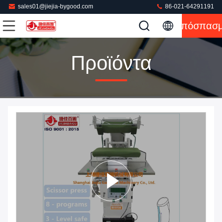
sales01@jiejia-bygood.com
86-021-64291191
Απόσπασ
Προϊόντα