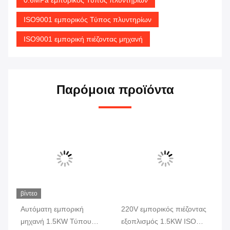
ISO9001 εμπορικός Τύπος πλυντηρίων
ISO9001 εμπορική πιέζοντας μηχανή
Παρόμοια προϊόντα
βίντεο
υ
Αυτόματη εμπορική
220V εμπορικός πιέζοντας
Αυ
LC
μηχανή 1.5KW Τύπου
εξοπλισμός 1.5KW ISO
σι