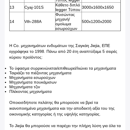
Κάθετο διπλό
13
Cyaj-101S
3000x1600x1650
legger Τύπου
Φυσώντας
μηχανή/
14
Vth-288A
500x1200x2000
ομοίωμα
εσωρούχων
Η Co. μηχανημάτων ενδυμάτων της Σαγκάη Jiejia, ΕΠΕ
εγγράφηκε το 1998. Πάνω από 20 έτη αναπτύξαμε 5 σειρές
κύριου προϊόντος:
Το ύφασμα συρρικνώνεται/επιθεωρεί/λιώνει τα μηχανήματα
Ταιριάζει τα πιέζοντας μηχανήματα
Μηχανήματα εσωρούχων
Μηχανήματα πουκάμισων
Μηχανήματα τζιν
Πλέκοντας μηχανήματα
Οποιοσδήποτε πελάτης θα μπορούσε να βρεί τα
ικανοποιημένα μηχανήματα και την αποδεκτή αξία του της
οικονομικής κατηγορίας ή της υψηλής κατηγορίας.
Το Jiejia θα μπορούσε να παρέχει την πλήρη λύση για όλα τα