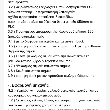
σταθερότητα
3.2 ) Χειρωνακτικός έλεγχος/PLD των οδηγήσεων/PLC
οθονών επαφής με περισσότερη λειτουργία
σχέδιο προστασίας ασφάλειας 3 επιπέδων
buck το χάσμα είναι σε θέση να θέσει μεταξύ 050mm στο
PLC
3.3 ) Προηγμένος απορροφητής κλονισμού μήκους 180mm
(μακράς διαρκείας χρήση)
3.4 ) με το διαφορετικά σχέδιο και τα μεγέθη buck
3.5 ) κορυφή buck και κατώτατο σημείο buck με την αίθουσα
θέρμανσης ατμού
3.6 ) Ο τοπ ψεκασμός ατμού από την Ιταλία έκανε τη
βαλβίδα (ατμός: ξηρό & τεράστιο valume)
3.7 ) Ψεκασμός ατμού: κατώτατο σημείο
3.8 ) Κενό: κατώτατο σημείο
3.9 ) κορυφή buck με τον πρόσθετο σωλήνα θέρμανσης
Εφαρμογή μηχανής
4.
4.1 )
Υψηλός κατηγορίας μαλλιού σακακιών τελικός Τύπος
κοστουμιών σακακιών μπροστινός
4.2 ) Σκοτεινός τελικός Τύπος κοστουμιών πηγών σακακιών
σακακιών υφάσματος χρώματος ελαφρύς