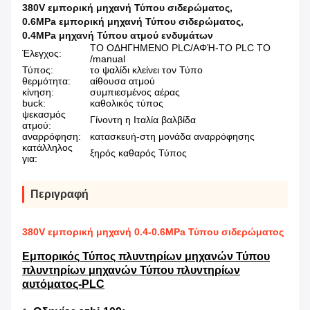
380V εμπορική μηχανή Τύπου σιδερώματος
,
0.6MPa εμπορική μηχανή Τύπου σιδερώματος
,
0.4MPa μηχανή Τύπου ατμού ενδυμάτων
ΤΟ ΟΔΗΓΗΜΕΝΟ PLC/ΑΦΉ-ΤΟ PLC ΤΟ
Έλεγχος:
/manual
Τύπος:
το ψαλίδι κλείνει τον Τύπο
θερμότητα:
αίθουσα ατμού
κίνηση:
συμπιεσμένος αέρας
buck:
καθολικός τύπος
ψεκασμός
Γίνοντη η Ιταλία βαλβίδα
ατμού:
αναρρόφηση:
κατασκευή-στη μονάδα αναρρόφησης
κατάλληλος
ξηρός καθαρός Τύπος
για:
Περιγραφή
380V εμπορική μηχανή 0.4-0.6MPa Τύπου σιδερώματος
Εμπορικός Τύπος πλυντηρίων μηχανών Τύπου
πλυντηρίων μηχανών Τύπου πλυντηρίων
αυτόματος-PLC