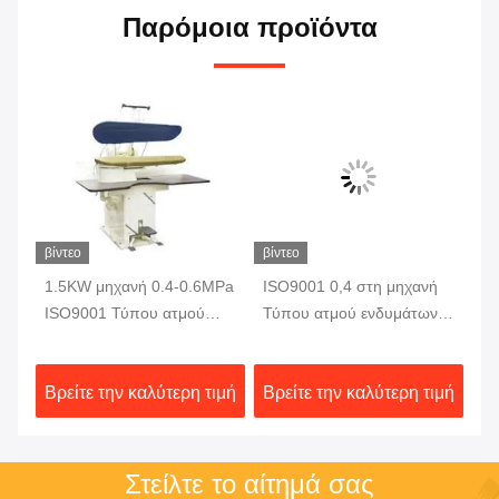
Παρόμοια προϊόντα
βίντεο
βίντεο
1.5KW μηχανή 0.4-0.6MPa
ISO9001 0,4 στη μηχανή
Η 
ύ
ISO9001 Τύπου ατμού
Τύπου ατμού ενδυμάτων
ατ
ενδυμάτων
0.6MPa
Wa
ιμή
Βρείτε την καλύτερη τιμή
Βρείτε την καλύτερη τιμή
Βρ
Στείλτε το αίτημά σας