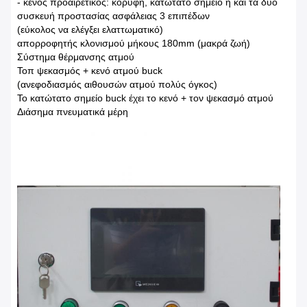
- κενός προαιρετικός: κορυφή, κατώτατο σημείο ή και τα δύο
συσκευή προστασίας ασφάλειας 3 επιπέδων
(εύκολος να ελέγξει ελαττωματικό)
απορροφητής κλονισμού μήκους 180mm (μακρά ζωή)
Σύστημα θέρμανσης ατμού
Τοπ ψεκασμός + κενό ατμού buck
(ανεφοδιασμός αιθουσών ατμού πολύς όγκος)
Το κατώτατο σημείο buck έχει το κενό + τον ψεκασμό ατμού
Διάσημα πνευματικά μέρη