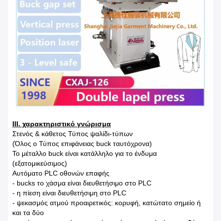
ΙΙΙ. χαρακτηριστικό γνώρισμα
Στενός & κάθετος Τύπος ψαλίδι-τύπων
(Όλος ο Τύπος επιφάνειας buck ταυτόχρονα)
Το μέταλλο buck είναι κατάλληλο για το ένδυμα
(εξατομικεύσιμος)
Αυτόματο PLC οθονών επαφής
- bucks το χάσμα είναι διευθετήσιμο στο PLC
- η πίεση είναι διευθετήσιμη στο PLC
- ψεκασμός ατμού προαιρετικός: κορυφή, κατώτατο σημείο ή
και τα δύο