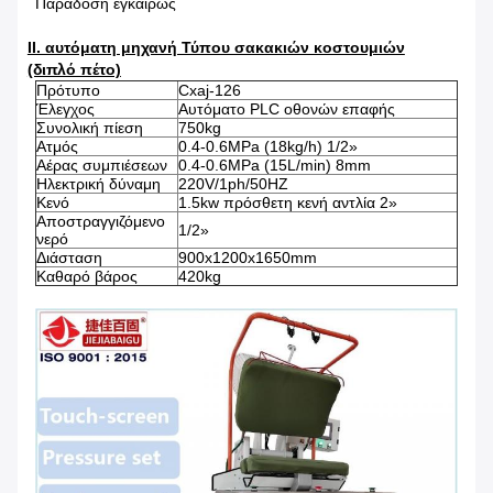
Παράδοση εγκαίρως
ΙΙ. αυτόματη μηχανή Τύπου σακακιών κοστουμιών
(διπλό πέτο)
Πρότυπο
Cxaj-126
Έλεγχος
Αυτόματο PLC οθονών επαφής
Συνολική πίεση
750kg
Ατμός
0.4-0.6MPa (18kg/h) 1/2»
Αέρας συμπιέσεων
0.4-0.6MPa (15L/min) 8mm
Ηλεκτρική δύναμη
220V/1ph/50HZ
Κενό
1.5kw πρόσθετη κενή αντλία 2»
Αποστραγγιζόμενο
1/2»
νερό
Διάσταση
900x1200x1650mm
Καθαρό βάρος
420kg