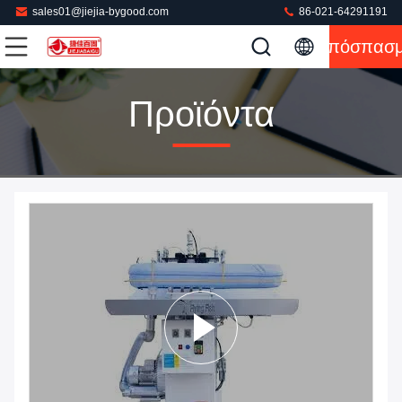
sales01@jiejia-bygood.com
86-021-64291191
Απόσπασ
Προϊόντα