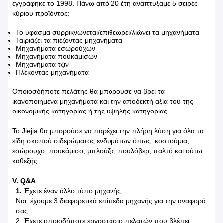
εγγράφηκε το 1998. Πάνω από 20 έτη αναπτύξαμε 5 σειρές
κύριου προϊόντος:
Το ύφασμα συρρικνώνεται/επιθεωρεί/λιώνει τα μηχανήματα
Ταιριάζει τα πιέζοντας μηχανήματα
Μηχανήματα εσωρούχων
Μηχανήματα πουκάμισων
Μηχανήματα τζιν
Πλέκοντας μηχανήματα
Οποιοσδήποτε πελάτης θα μπορούσε να βρεί τα
ικανοποιημένα μηχανήματα και την αποδεκτή αξία του της
οικονομικής κατηγορίας ή της υψηλής κατηγορίας.
Το Jiejia θα μπορούσε να παρέχει την πλήρη λύση για όλα τα
είδη σκοπού σιδερώματος ενδυμάτων όπως: κοστούμια,
εσώρουχο, πουκάμισο, μπλούζα, πουλόβερ, παλτό και ούτω
καθεξής.
V. Q&A
1.
Έχετε έναν άλλο τύπο μηχανής;
Ναι. έχουμε 3 διαφορετικά επίπεδα μηχανής για την αναφορά
σας
2. Έχετε οποιοδήποτε εργοστάσιο πελατών που βλέπει;