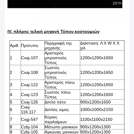
IV. πλήρης τελική μηχανή Τύπου κοστουμιών
Περιγραφή της
Διάσταση: Λ Χ W Χ Χ
Αριθ.
Πρότυπο
μηχανής
χιλ.
Αριστερός
1
Cxaj-107
μπροστινός
1200x1200x1650
Τύπος
Σωστός
2
Cxaj-108
μπροστινός
1200x1200x1650
Τύπος
Αριστερός πίσω
3
Cxaj-122
1200x1200x1650
Τύπος
Σωστός πίσω
4
Cxaj-123
1200x1200x1650
Τύπος
5
Cxaj-126
Διπλό πέτο
900x1200x1650
Cxej-
6
Διπλός ώμος
1000x1000x2150
116,117
Κύριος
7
Cxgj-547
1100x1100x2150
περιλαίμιων
8
Czbj-104
Μέτωπο μανικιών
900x1200x1300
9
Czbj-105
Αγκώνας μανικιών
900x1200x1300