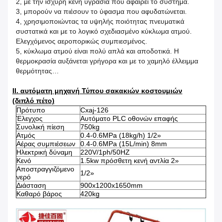
2, με την ισχυρή κενή υγρασία που αφαιρεί το σύστημα.
3, μπορούν να πιέσουν το ύφασμα που αφυδατώνεται.
4, χρησιμοποιώντας τα υψηλής ποιότητας πνευματικά
συστατικά και με το λογικό σχεδιασμένο κύκλωμα ατμού.
Ελεγχόμενος αεροπορικώς συμπιεσμένος.
5, κύκλωμα ατμού είναι πολύ απλά και αποδοτικά. Η
θερμοκρασία αυξάνεται γρήγορα και με το χαμηλό έλλειμμα
θερμότητας…
ΙΙ. αυτόματη μηχανή Τύπου σακακιών κοστουμιών
(διπλό πέτο)
Πρότυπο
Cxaj-126
Έλεγχος
Αυτόματο PLC οθονών επαφής
Συνολική πίεση
750kg
Ατμός
0.4-0.6MPa (18kg/h) 1/2»
Αέρας συμπιέσεων
0.4-0.6MPa (15L/min) 8mm
Ηλεκτρική δύναμη
220V/1ph/50HZ
Κενό
1.5kw πρόσθετη κενή αντλία 2»
Αποστραγγιζόμενο
1/2»
νερό
Διάσταση
900x1200x1650mm
Καθαρό βάρος
420kg