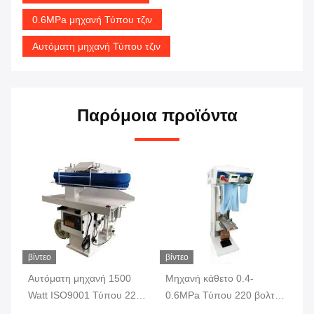
0.6MPa μηχανή Τύπου τζιν
Αυτόματη μηχανή Τύπου τζιν
Παρόμοια προϊόντα
βίντεο
βίντεο
Αυτόματη μηχανή 1500
Μηχανή κάθετο 0.4-
Κά
Watt ISO9001 Τύπου 220
0.6MPa Τύπου 220 βολτ
Τύ
τζιν βολτ
τζιν ατμού
γι