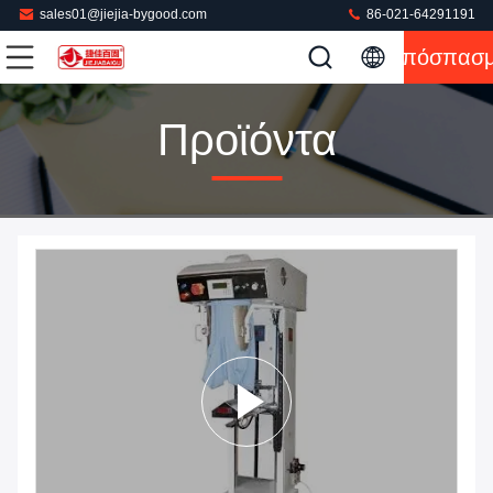
sales01@jiejia-bygood.com
86-021-64291191
Απόσπασ
Προϊόντα