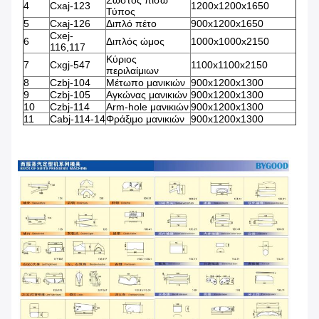
Σωστός πίσω
4
Cxaj-123
1200x1200x1650
Τύπος
5
Cxaj-126
Διπλό πέτο
900x1200x1650
Cxej-
6
Διπλός ώμος
1000x1000x2150
116,117
Κύριος
7
Cxgj-547
1100x1100x2150
περιλαίμιων
8
Czbj-104
Μέτωπο μανικιών
900x1200x1300
9
Czbj-105
Αγκώνας μανικιών
900x1200x1300
10
Czbj-114
Arm-hole μανικιών
900x1200x1300
11
Cabj-114-14
Φράξιμο μανικιών
900x1200x1300