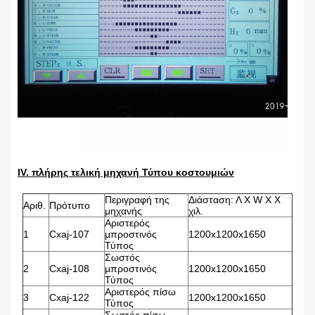
IV. πλήρης τελική μηχανή Τύπου κοστουμιών
Περιγραφή της
Διάσταση: Λ Χ W Χ Χ
Αριθ.
Πρότυπο
μηχανής
χιλ.
Αριστερός
1
Cxaj-107
μπροστινός
1200x1200x1650
Τύπος
Σωστός
2
Cxaj-108
μπροστινός
1200x1200x1650
Τύπος
Αριστερός πίσω
3
Cxaj-122
1200x1200x1650
Τύπος