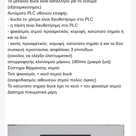
Το μέταλλο buck είναι κατάλληλο για το ένδυμα
(εξατομικεύσιμος)
Αυτόματο PLC οθονών επαφής
- bucks το χάσμα είναι διευθετήσιμο στο PLC
- η πίεση είναι διευθετήσιμη στο PLC
- ψεκασμός ατμού προαιρετικός: κορυφή, κατώτατο σημείο ή
και τα δύο
- κενός προαιρετικός: κορυφή, κατώτατο σημείο ή και τα δύο
συσκευή προστασίας ασφάλειας 3 επιπέδων
(εύκολος να ελέγξει ελαττωματικό)
απορροφητής κλονισμού μήκους 180mm (μακρά ζωή)
Σύστημα θέρμανσης ατμού
Τοπ ψεκασμός + κενό ατμού buck
(ανεφοδιασμός αιθουσών ατμού πολύς όγκος)
Το κατώτατο σημείο buck έχει το κενό + τον ψεκασμό ατμού
Διάσημα πνευματικά μέρη