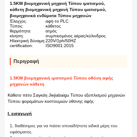
1.5KW βιομηχανική μηχανή Τύπου ιματισμού
,
κάθετη βιομηχανική μηχανή Τύπου ιματισμού
,
βιομηχανικά ενδύματα Τύπου μηχανών
Έλεγχος:
αφή-το PLC
Τύπος:
κάθετος
θερμότητα:
ατμός
κίνηση:
συμπιεσμένος αέρας/κύλινδρος
Ηλεκτρική δύναμη:
220V/1ph/50HZ
certification:
ISO9001:2015
Περιγραφή
1.5KW βιομηχανική ιματισμού Τύπου οθόνη αφής
μηχανών κάθετη
Κάθετο πέτο Σαγκάη Jiejiabaigu Τύπου εξοπλισμού μηχανών
Τύπου φορεμάτων κοστουμιών οθόνης αφής
Ι. εισαγωγή
1, διαθέσιμος για να πιέσει οποιαδήποτε ειδικά μέρη του
υφάσματος.