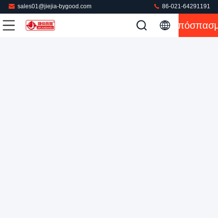
sales01@jiejia-bygood.com
86-021-64291191
Απόσπασ
Τύπος ατμού υφασμάτων 3000 Watt, αυτόματος Τύπος
ISO9001 για τα ενδύματα
Μηχανή Τύπου υφασμάτων
2022-03-02
66 απόψεις