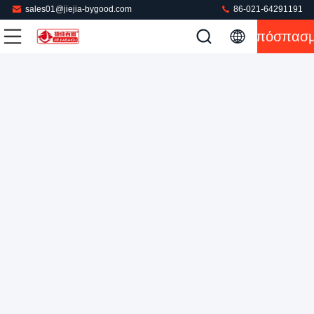
sales01@jiejia-bygood.com
86-021-64291191
220V εμπορικός Τύπος ατμού για τον κάθετο μπροστινό Τύπο
Απόσπασ
ενδυμάτων
Πιέζοντας μηχανή φορεμάτων
2022-03-02
185 απόψεις