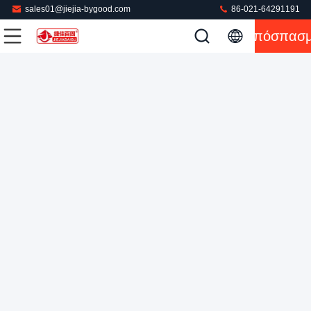
sales01@jiejia-bygood.com
86-021-64291191
Απόσπασ
Ηλεκτρική Συσκευή Σιδερώματος Χωρίς Τσακίσματα
Πιέζοντας μηχανή πουκάμισων
2025-12-15
69 απόψεις