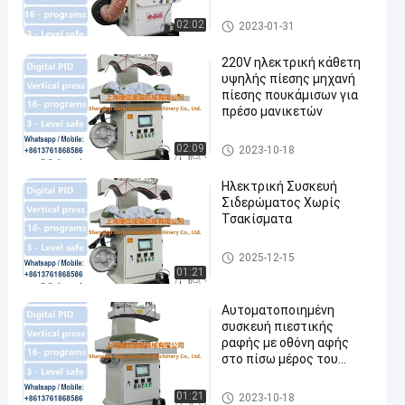
Sportswear εσωρούχων
γιόγκας
Πιέζοντας μηχανή πουκάμισ
02:02
2023-01-31
ων
220V ηλεκτρική κάθετη
υψηλής πίεσης μηχανή
πίεσης πουκάμισων για
πρέσο μανικετών
Πιέζοντας μηχανή πουκάμισ
02:09
2023-10-18
ων
Ηλεκτρική Συσκευή
Σιδερώματος Χωρίς
Τσακίσματα
Πιέζοντας μηχανή πουκάμισ
2025-12-15
ων
01:21
Αυτοματοποιημένη
συσκευή πιεστικής
ραφής με οθόνη αφής
στο πίσω μέρος του
ώμου (CS-B116)
Πιέζοντας μηχανή πουκάμισ
01:21
2023-10-18