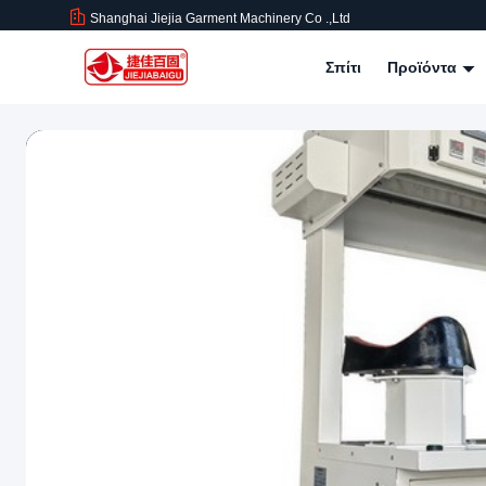
Shanghai Jiejia Garment Machinery Co .,ltd
Σπίτι
Προϊόντα