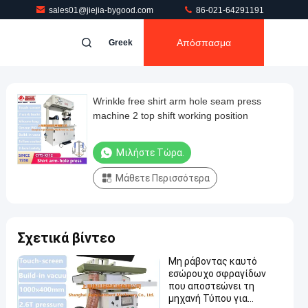
sales01@jiejia-bygood.com
86-021-64291191
Απόσπασμα
Greek
Wrinkle free shirt arm hole seam press
machine 2 top shift working position
Μιλήστε Τώρα.
Μάθετε Περισσότερα
Σχετικά βίντεο
Μη ράβοντας καυτό
εσώρουχο σφραγίδων
που αποστεώνει τη
μηχανή Τύπου για