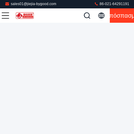
sales01@jiejia-bygood.com
86-021-64291191
Κάθετη πιέζοντας μηχανή 220V πουκάμισων για μανικιών
Απόσπασ
σφραγίζοντας Τύπο ραφών σωμάτων το δευτερεύοντα
Πιέζοντας μηχανή πουκάμισων
2022-04-17
69 απόψεις