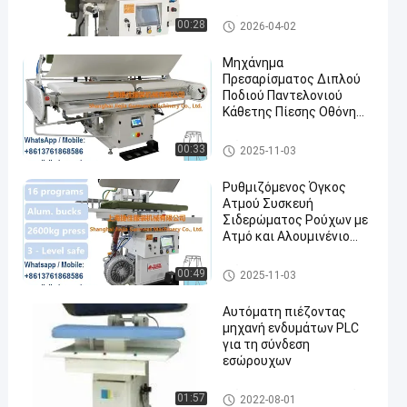
είδος υφάσματος
Πιέζοντας μηχανή παντελονι
00:28
2026-04-02
ού
Μηχάνημα
Πρεσαρίσματος Διπλού
Ποδιού Παντελονιού
Κάθετης Πίεσης Οθόνη
Αφής Πλαίσιο
Τεντώματος
Πιέζοντας μηχανή παντελονι
00:33
2025-11-03
ού
Ρυθμιζόμενος Όγκος
Ατμού Συσκευή
Σιδερώματος Ρούχων με
Ατμό και Αλουμινένιο
Πλαίσιο
Πιέζοντας μηχανή παντελονι
00:49
2025-11-03
ού
Αυτόματη πιέζοντας
μηχανή ενδυμάτων PLC
για τη σύνδεση
εσώρουχων
Πιέζοντας μηχανή ενδυμάτω
01:57
2022-08-01