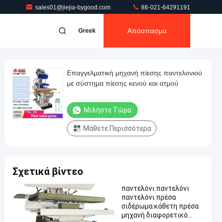
sales01@jiejia-bygood.com
86-021-64291191
Απόσπασμα
Greek
Επαγγελματική μηχανή πίεσης παντελονιού
με σύστημα πίεσης κενού και ατμού
Μιλήστε Τώρα.
Μάθετε Περισσότερα
Σχετικά βίντεο
παντελόνι παντελόνι
παντελόνι πρέσα
σιδέρωμα κάθετη πρέσα
μηχανή διαφορετικό