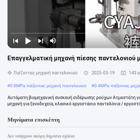
Επαγγελματική μηχανή πίεσης παντελονιού μ
Πιέζοντας μηχανή παντελονιού
2025-03-19
143 
#
0.6MPa πιέζοντας μηχανή παντελονιού
#
0.4MPa πιέζοντας μηχα
Αυτόματη βιομηχανική συσκευή σιδέρωσης ρούχων Ατμοστάτη για
μηχανή για ξενοδοχεία, κλασικό εργοστάσιο παντελόνια / εργοστά
Μηνύματα επισκέπτη
Δεν υπάρχουν ακόμη δημόσια σχόλια