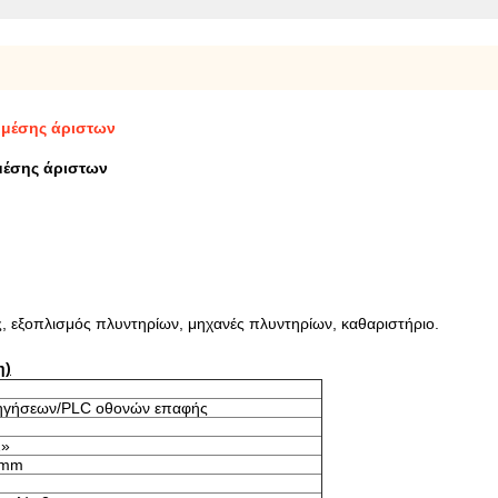
 μέσης άριστων
μέσης άριστων
ς, εξοπλισμός πλυντηρίων, μηχανές πλυντηρίων, καθαριστήριο.
η)
ηγήσεων/PLC οθονών επαφής
2»
8mm