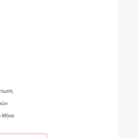
πτωση
σιών
ο Μήνα