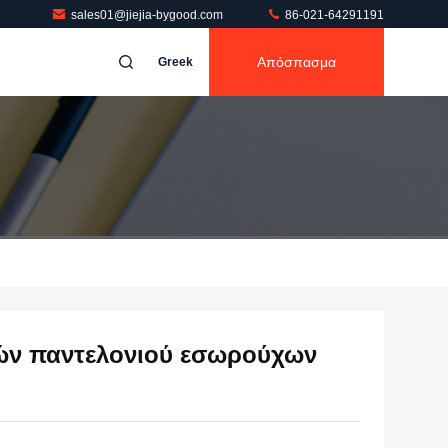
sales01@jiejia-bygood.com
86-021-64291191
Απόσπασμα
Greek
νών παντελονιού εσωρούχων