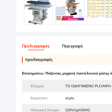
Προδιαγραφές
Περιγραφή
προδιαγραφές
Επισημαίνω:
Πιέζοντας μηχανή παντελονιού μέσης 
Έλεγχος:
ΤΟ ΟΔΗΓΗΜΕΝΟ PLC/ΑΦΉ-
θερμότητα:
ατμός
Ηλεκτρική δύναμη:
220V/1ph/50HZ