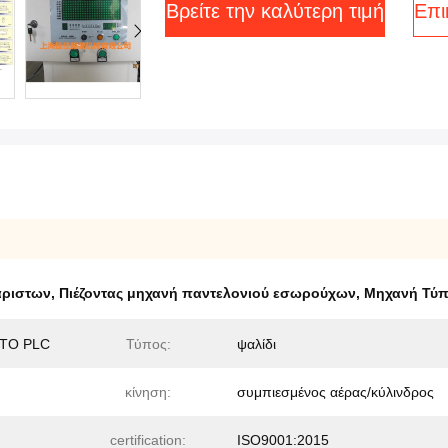
Βρείτε την καλύτερη τιμή
Επι
άριστων
,
Πιέζοντας μηχανή παντελονιού εσωρούχων
,
Μηχανή Τύπ
ΤΟ PLC
Τύπος:
ψαλίδι
κίνηση:
συμπιεσμένος αέρας/κύλινδρος
certification:
ISO9001:2015