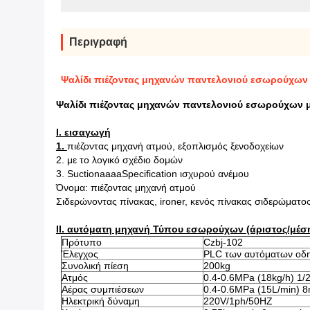
Περιγραφή
Ψαλίδι πιέζοντας μηχανών παντελονιού εσωρούχων
Ψαλίδι πιέζοντας μηχανών παντελονιού εσωρούχων 
Ι. εισαγωγή
1.
πιέζοντας μηχανή ατμού, εξοπλισμός ξενοδοχείων
2. με το λογικό σχέδιο δομών
3. SuctionaaaaSpecification ισχυρού ανέμου
Όνομα: πιέζοντας μηχανή ατμού
Σιδερώνοντας πίνακας, ironer, κενός πίνακας σιδερώματο
ΙΙ. αυτόματη μηχανή Τύπου εσωρούχων (άριστος/μέσ
Πρότυπο
Czbj-102
Έλεγχος
PLC των αυτόματων οδ
Συνολική πίεση
200kg
Ατμός
0.4-0.6MPa (18kg/h) 1/
Αέρας συμπιέσεων
0.4-0.6MPa (15L/min) 
Ηλεκτρική δύναμη
220V/1ph/50HZ