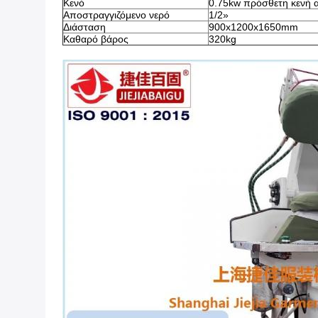
Κενό
0.75kw πρόσθετη κενή α
Αποστραγγιζόμενο νερό
1/2»
Διάσταση
900x1200x1650mm
Καθαρό βάρος
320kg