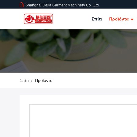
Shanghai Jiejia Garment Machinery Co .,ltd
Σπίτι
Προϊόντα
Σπίτι
/
Προϊόντα