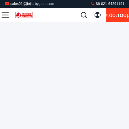
sales01@jiejia-bygood.com
86-021-64291191
Απόσπασ
0.4-0.6MPa μηχανή σιδήρου Τύπου για τα ενδύματα 750 Watt
Πιέζοντας μηχανή παντελονιού
2022-08-01
572 απόψεις