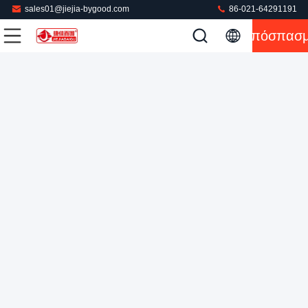
sales01@jiejia-bygood.com
86-021-64291191
Απόσπασ
Αυτόματο ψαλίδι Presser εσωρούχων PLC οθόνης αφής
Μη ράβοντας μηχανή Τύπου
2022-02-22
515 απόψεις