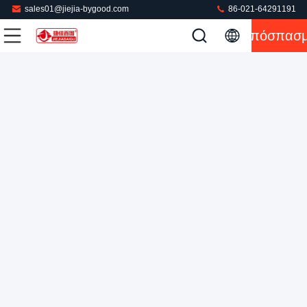
sales01@jiejia-bygood.com
86-021-64291191
Βιομηχανική μηχανή σιδερώματος ενδυμάτων μηχανών Τύπου
Απόσπασ
εσωρούχων κενών αντλιών για το άριστο μέσης
Πιέζοντας μηχανή παντελονιού
2022-07-27
72 απόψεις