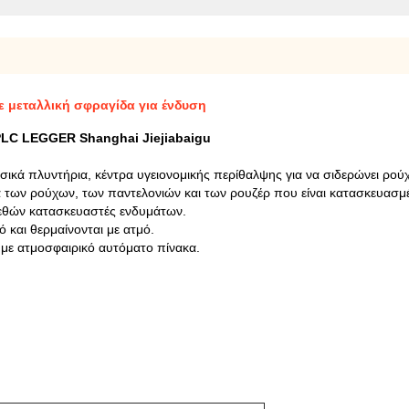
 μεταλλική σφραγίδα για ένδυση
LC LEGGER Shanghai Jiejiabaigu
ασικά πλυντήρια, κέντρα υγειονομικής περίθαλψης για να σιδερώνει ρού
α των ρούχων, των παντελονιών και των ρουζέρ που είναι κατασκευασμέν
γεθών κατασκευαστές ενδυμάτων.
 και θερμαίνονται με ατμό.
 με ατμοσφαιρικό αυτόματο πίνακα.