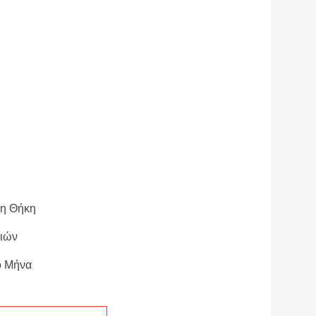
νη Θήκη
σιών
ο Μήνα