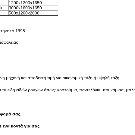
1200x1200x1650
ύ
3000x1600x1650
500x1200x2000
στηκε το 1998.
ασφάλειας
 μηχανή και αποδεκτή τιμή για οικονομική τάξη ή υψηλή τάξη.
 τα είδη ειδών ρούχων όπως: κοστούμια, παντελόνια, πουκάμισα, μπλο
αφορά σας.
 ένα κοντά για σας.