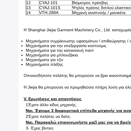
12
CYAJ-101
Βιόμετρος πρέσβης
13
CYAJ-101S
Ψηλός πρέσος διπλού ελαστικο
14
VTH-288A
Μηχανή αναπνοής / μανικέτα
Η Shanghai Jiejia Garment Machinery Co., Ltd. καταχωρί
Μηχανήματα συρρίκνωσης υφασμάτων / επιθεώρησης / 
Μηχανήματα για την επεξεργασία κοστούμις
Μηχανήματα για την κατασκευή παντ
Μηχανήματα για μπλουζάκια
Μηχανήματα για τζιν
Μηχανήματα πλέξης
Οποιοσδήποτε πελάτης θα μπορούσε να βρει ικανοποιημένη
Η Jiejia θα μπορούσε να προμηθεύσει πλήρη λύση για όλα
V. Ερωτήσεις και απαντήσεις
1Έχετε άλλο είδος μηχανής;
Ναι. Έχουμε 3 διαφορετικά επίπεδα μηχανής για αν
2Έχετε πελάτες να δείτε;
Ναι. Παρακαλώ επικοινωνήστε μαζί μας για να βρείτε
3- Έχεις βίντεο;