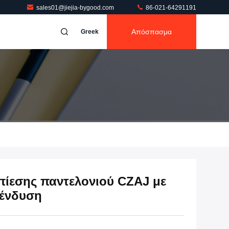
sales01@jiejia-bygood.com
86-021-64291191
Απόσπασμα
Greek
ίεσης παντελονιού CZAJ με
 ένδυση