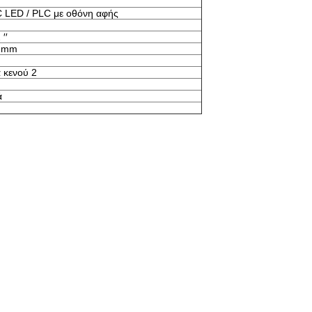
 LED / PLC με οθόνη αφής
′′
8 mm
 κενού 2
ά