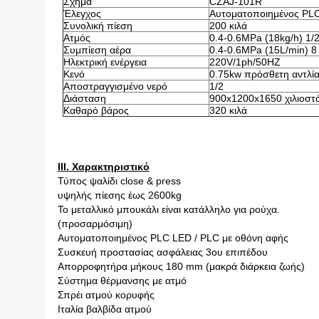
Σχήμα
CZAJ-101R
Έλεγχος
Αυτοματοποιημένος PLC
Συνολική πίεση
200 κιλά
Ατμός
0.4-0.6MPa (18kg/h) 1/2 
Συμπίεση αέρα
0.4-0.6MPa (15L/min) 
Ηλεκτρική ενέργεια
220V/1ph/50HZ
Κενό
0.75kw πρόσθετη αντλία
Αποστραγγισμένο νερό
1/2
Διάσταση
900x1200x1650 χιλιοστ
Καθαρό βάρος
320 κιλά
ΙΙΙ. Χαρακτηριστικό
Τύπος ψαλίδι close & press
υψηλής πίεσης έως 2600kg
Το μεταλλικό μπουκάλι είναι κατάλληλο για ρούχα.
(προσαρμόσιμη)
Αυτοματοποιημένος PLC LED / PLC με οθόνη αφής
Συσκευή προστασίας ασφάλειας 3ου επιπέδου
Απορροφητήρα μήκους 180 mm (μακρά διάρκεια ζωής)
Σύστημα θέρμανσης με ατμό
Σπρέι ατμού κορυφής
Ιταλία βαλβίδα ατμού