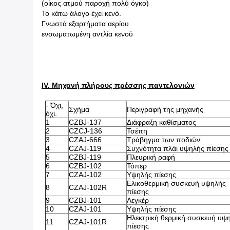
(οίκος ατμού παροχή πολύ όγκο)
Το κάτω άλογο έχει κενό.
Γνωστά εξαρτήματα αερίου
ενσωματωμένη αντλία κενού
IV. Μηχανή πλήρους πρέσσης παντελονιών
- Όχι,
Σχήμα
Περιγραφή της μηχανής
όχι.
1
CZBJ-137
Διάφραξη καθίσματος
2
CZCJ-136
Τσέπη
3
CZAJ-666
Τράβηγμα των ποδιών
4
CZAJ-119
Συχνότητα πλάι υψηλής πίεσης
5
CZBJ-119
Πλευρική ραφή
6
CZBJ-102
Τόπερ
7
CZAJ-102
Υψηλής πίεσης
Ελικοθερμική συσκευή υψηλής
8
CZAJ-102R
πίεσης
9
CZBJ-101
Λεγκέρ
10
CZAJ-101
Υψηλής πίεσης
Ηλεκτρική θερμική συσκευή υψ
11
CZAJ-101R
πίεσης