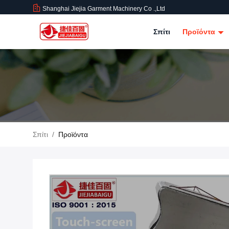
Shanghai Jiejia Garment Machinery Co .,ltd
Σπίτι
Προϊόντα
Σπίτι
/
Προϊόντα