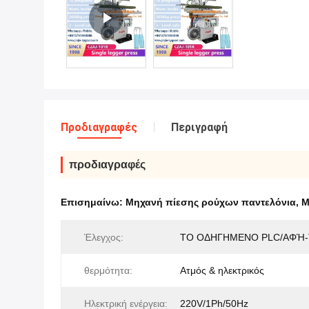
Προδιαγραφές
Περιγραφή
προδιαγραφές
Επισημαίνω:
Μηχανή πίεσης ρούχων παντελόνια
,
Μ
Έλεγχος:
ΤΟ ΟΔΗΓΗΜΕΝΟ PLC/ΑΦΉ-
θερμότητα:
Ατμός & ηλεκτρικός
Ηλεκτρική ενέργεια:
220V/1Ph/50Hz