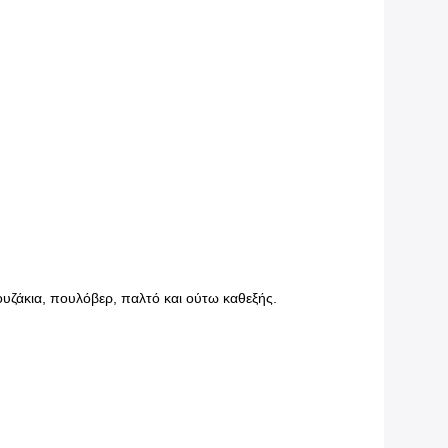
υζάκια, πουλόβερ, παλτό και ούτω καθεξής.