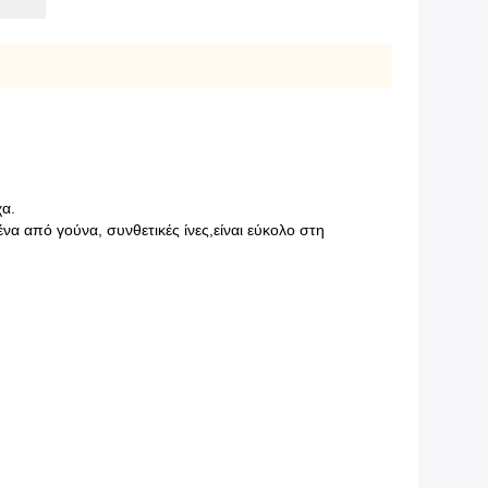
χα.
α από γούνα, συνθετικές ίνες,είναι εύκολο στη